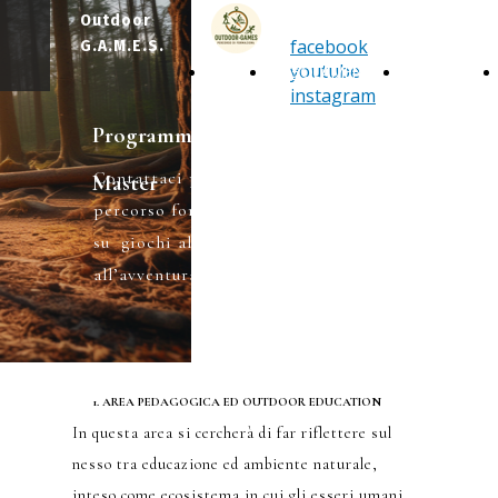
Outdoor
facebook
G.A.M.E.S.
youtube
HOME
REGOLAMENTO
DIDATTICA
instagram
Programmi ed obiettivi del
Contattaci per scoprire di più sul
Master
percorso formativo di primo livello,
su giochi all’aperto, educazione
all’avventura e sostenibilità.
1. AREA PEDAGOGICA ED OUTDOOR EDUCATION
In questa area si cercherà di far riflettere sul
nesso tra educazione ed ambiente naturale,
inteso come ecosistema in cui gli esseri umani