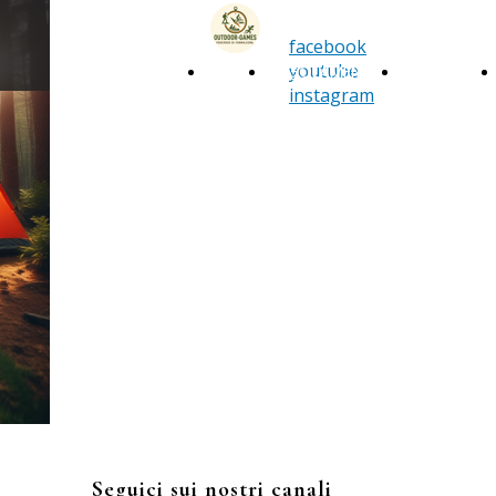
Outdoor
facebook
G.A.M.E.S.
youtube
HOME
REGOLAMENTO
DIDATTICA
instagram
INFORMAZIONI &
CONTATTI
Outdoor G.A.M.E.S. unisce avventura,
movimento, educazione, sostenibilità
con attività e giochi all’aperto
coinvolgenti e formativi.
Seguici sui nostri canali