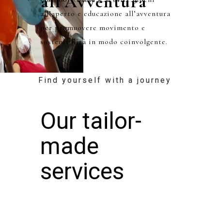
all’Avventura
all’aperto e educazione all’avventura
per promuovere movimento e
sostenibilità in modo coinvolgente.
Find yourself with a journey
Our tailor-
made
services